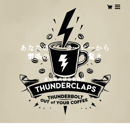
あなたの コーヒーから
雷鳴の 驚き
直火最高級品質保証